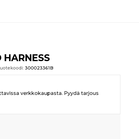
 HARNESS
uotekoodi:
300023361B
ttavissa verkkokaupasta. Pyydä tarjous