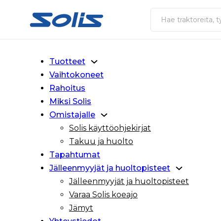
Siirry pääsisältöön
Siirry alatunnisteeseen
Haku
Tuotteet
Vaihtokoneet
Rahoitus
Miksi Solis
Omistajalle
Solis käyttöohjekirjat
Takuu ja huolto
Tapahtumat
Jälleenmyyjät ja huoltopisteet
Jälleenmyyjät ja huoltopisteet
Varaa Solis koeajo
Jämyt