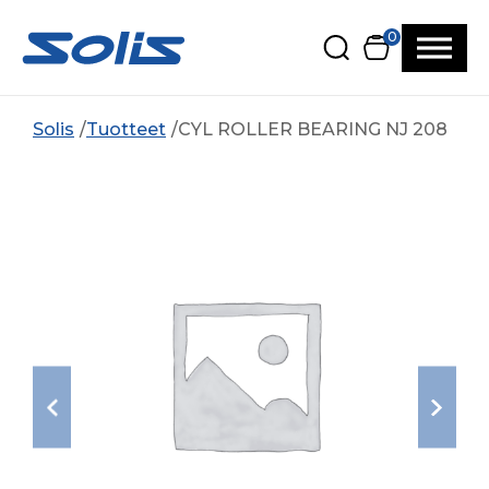
Siirry pääsisältöön
Siirry alatunnisteeseen
0
Solis
Tuotteet
CYL ROLLER BEARING NJ 208