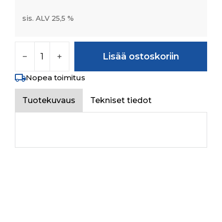
sis. ALV 25,5 %
CYL ROLLER BEARING NJ 208 määrä
Lisää ostoskoriin
Nopea toimitus
Tuotekuvaus
Tekniset tiedot