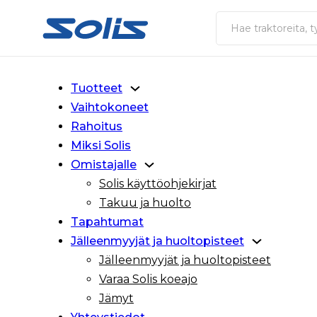
Siirry pääsisältöön
Siirry alatunnisteeseen
Haku
Tuotteet
Vaihtokoneet
Rahoitus
Miksi Solis
Omistajalle
Solis käyttöohjekirjat
Takuu ja huolto
Tapahtumat
Jälleenmyyjät ja huoltopisteet
Jälleenmyyjät ja huoltopisteet
Varaa Solis koeajo
Jämyt