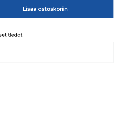
SS HEAD SCREW M6X16 PRE määrä
Lisää ostoskoriin
set tiedot