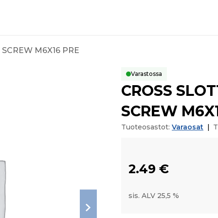
 SCREW M6X16 PRE
Varastossa
CROSS SLOT
SCREW M6X1
Tuoteosastot:
Varaosat
|
T
2.49
€
sis. ALV 25,5 %