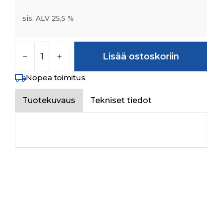
sis. ALV 25,5 %
COVER SUB ASSY(30N3000011) määrä
Lisää ostoskoriin
Nopea toimitus
Tuotekuvaus
Tekniset tiedot