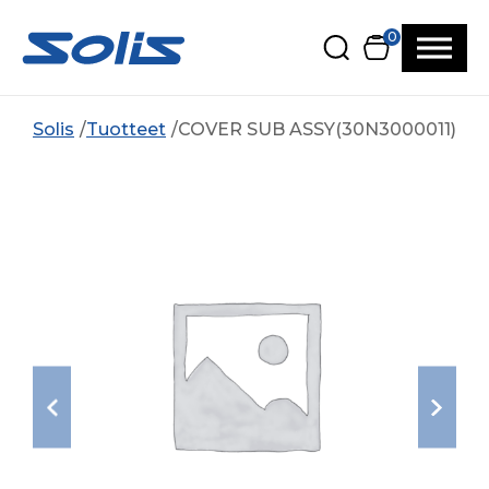
Siirry pääsisältöön
Siirry alatunnisteeseen
0
Solis
Tuotteet
COVER SUB ASSY(30N3000011)