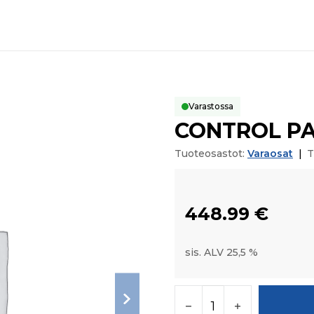
Varastossa
CONTROL P
Tuoteosastot:
Varaosat
|
T
448.99
€
sis. ALV 25,5 %
CONTROL PANEL mää