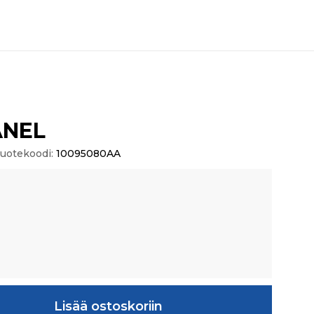
ANEL
uotekoodi:
10095080AA
rä
Lisää ostoskoriin