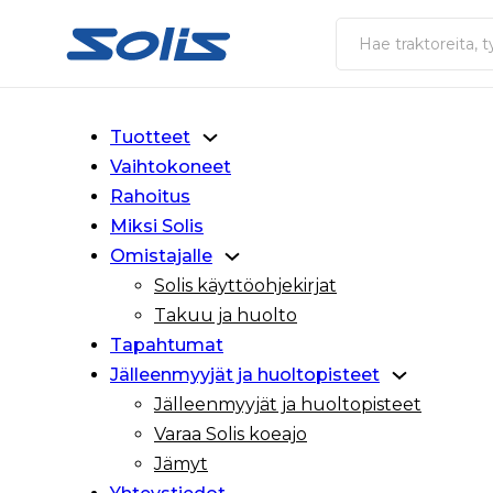
Siirry pääsisältöön
Siirry alatunnisteeseen
Haku
Tuotteet
Vaihtokoneet
Rahoitus
Miksi Solis
Omistajalle
Solis käyttöohjekirjat
Takuu ja huolto
Tapahtumat
Jälleenmyyjät ja huoltopisteet
Jälleenmyyjät ja huoltopisteet
Varaa Solis koeajo
Jämyt