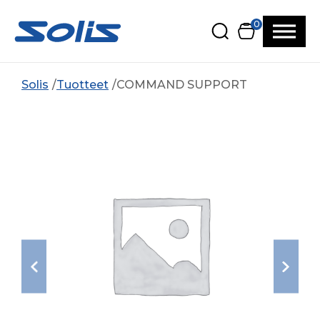
Siirry pääsisältöön
Siirry alatunnisteeseen
0
Solis
Tuotteet
COMMAND SUPPORT