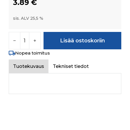
3.89
€
sis. ALV 25,5 %
CIRCLIP 34 X 1.5N (IS:3075, PART -1 ) määrä
Lisää ostoskoriin
Nopea toimitus
Tuotekuvaus
Tekniset tiedot