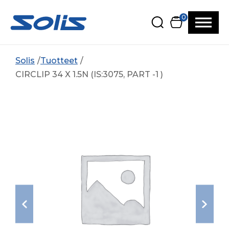
Siirry pääsisältöön
Siirry alatunnisteeseen
0
Solis
Tuotteet
CIRCLIP 34 X 1.5N (IS:3075, PART -1 )