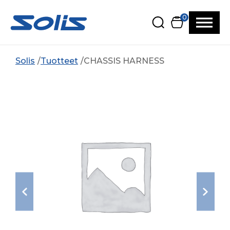
Siirry pääsisältöön
Siirry alatunnisteeseen
0
Solis
Tuotteet
CHASSIS HARNESS