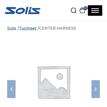
Siirry pääsisältöön
Siirry alatunnisteeseen
0
Solis
Tuotteet
CENTER HARNESS