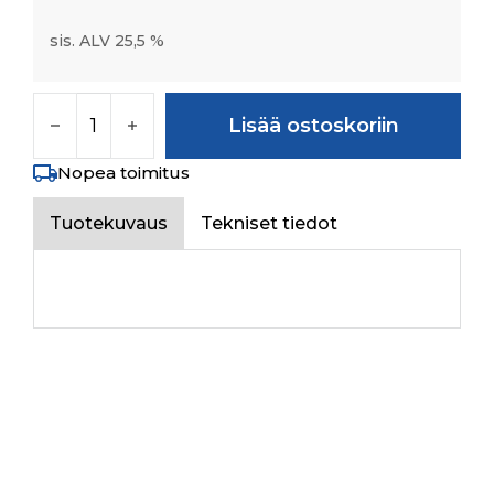
sis. ALV 25,5 %
CENTER COVER DASHBOARD määrä
Lisää ostoskoriin
Nopea toimitus
Tuotekuvaus
Tekniset tiedot