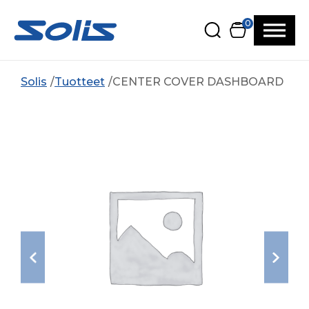
Siirry pääsisältöön
Siirry alatunnisteeseen
0
Solis
Tuotteet
CENTER COVER DASHBOARD