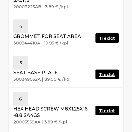
SA3NS
20003225AB
|
3.89
€
/kpl
4
GROMMET FOR SEAT AREA
Tiedot
300344410A
|
19.95
€
/kpl
5
SEAT BASE PLATE
Tiedot
300349052A
|
89.00
€
/kpl
6
HEX HEAD SCREW M8X1.25X16
Tiedot
-8.8 SA4GS
20005559AA
|
3.89
€
/kpl