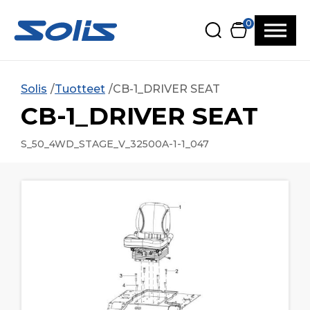
Siirry pääsisältöön
Siirry alatunnisteeseen
0
Solis
Tuotteet
CB-1_DRIVER SEAT
CB-1_DRIVER SEAT
S_50_4WD_STAGE_V_32500A-1-1_047