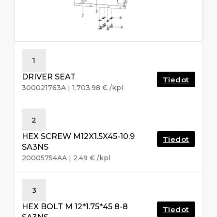
1
DRIVER SEAT
Tiedot
300021763A
|
1,703.98
€
/kpl
2
HEX SCREW M12X1.5X45-10.9
Tiedot
SA3NS
20005754AA
|
2.49
€
/kpl
3
HEX BOLT M 12*1.75*45 8-8
Tiedot