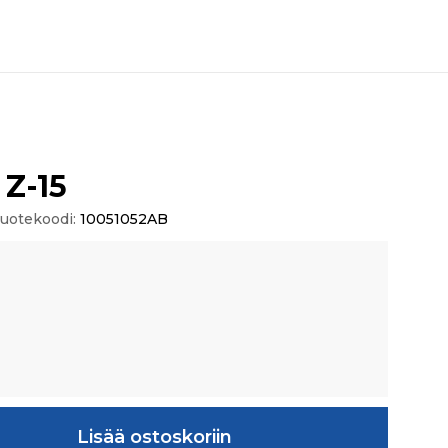
Z-15
uotekoodi:
10051052AB
rä
Lisää ostoskoriin