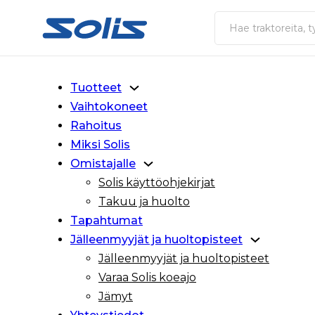
Siirry pääsisältöön
Siirry alatunnisteeseen
Haku
Tuotteet
Vaihtokoneet
Rahoitus
Miksi Solis
Omistajalle
Solis käyttöohjekirjat
Takuu ja huolto
Tapahtumat
Jälleenmyyjät ja huoltopisteet
Jälleenmyyjät ja huoltopisteet
Varaa Solis koeajo
Jämyt