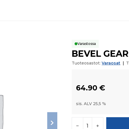
Varastossa
BEVEL GEAR 
Tuoteosastot:
Varaosat
|
T
64.90
€
sis. ALV 25,5 %
BEVEL GEAR Z-15 mää