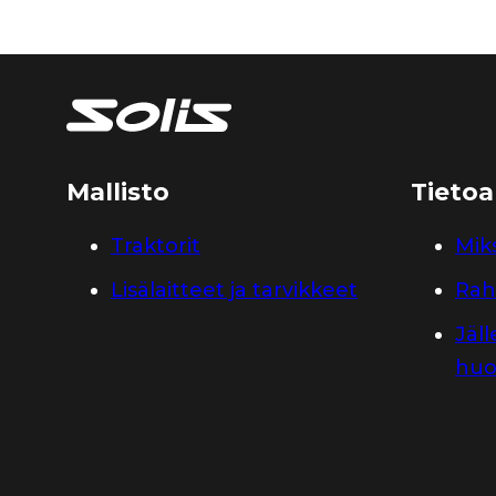
Mallisto
Tietoa
Traktorit
Miks
Lisälaitteet ja tarvikkeet
Rah
Jäl
huo