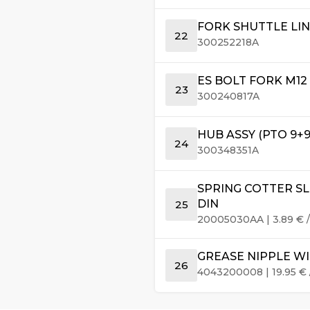
FORK SHUTTLE LI
22
300252218A
ES BOLT FORK M12
23
300240817A
HUB ASSY (PTO 9+9
24
300348351A
SPRING COTTER SL
DIN
25
20005030AA
|
3.89
€
/
GREASE NIPPLE WI
26
4043200008
|
19.95
€