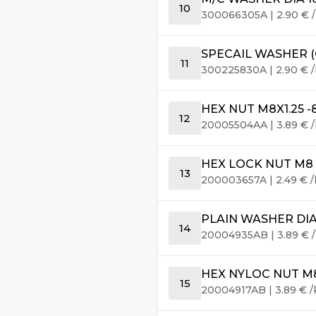
10
300066305A
|
2.90
€
/
SPECAIL WASHER 
11
300225830A
|
2.90
€
/
HEX NUT M8X1.25 -
12
20005504AA
|
3.89
€
/
HEX LOCK NUT M8 X
13
200003657A
|
2.49
€
/
PLAIN WASHER DIA 8
14
20004935AB
|
3.89
€
/
HEX NYLOC NUT M8*
15
20004917AB
|
3.89
€
/