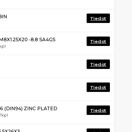
BIN
Tiedot
8X1.25X20 -8.8 SA4GS
Tiedot
kpl
Tiedot
Tiedot
56 (DIN94) ZINC PLATED
Tiedot
/kpl
6.5X26X3