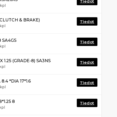
Tiedot
kpl
(CLUTCH & BRAKE)
Tiedot
kpl
8 SA4GS
Tiedot
kpl
 1.25 (GRADE-8) SA3NS
Tiedot
kpl
.4 *DIA 17*1.6
Tiedot
kpl
1.25 8
Tiedot
kpl