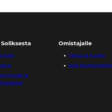
 Soliksesta
Omistajalle
i Solis
Takuu ja huolto
oitus
Solis käyttöohjekir
leenmyyjät ja
ltopisteet