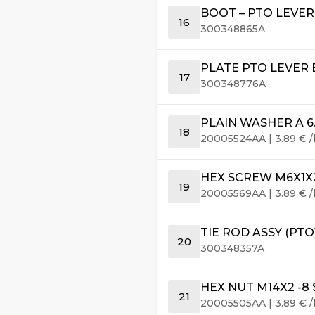
BOOT – PTO LEVER
16
300348865A
PLATE PTO LEVER
17
300348776A
PLAIN WASHER A 6.
18
20005524AA
|
3.89
€
/
HEX SCREW M6X1X
19
20005569AA
|
3.89
€
/
TIE ROD ASSY (PTO
20
300348357A
HEX NUT M14X2 -8
21
20005505AA
|
3.89
€
/