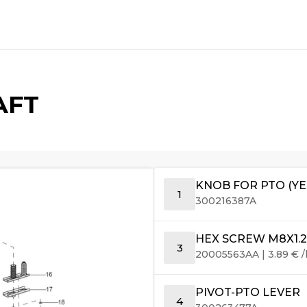
AFT
KNOB FOR PTO (Y
1
300216387A
HEX SCREW M8X1.2
3
20005563AA
|
3.89
€
/
PIVOT-PTO LEVER
4