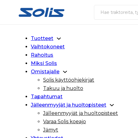
Siirry pääsisältöön
Siirry alatunnisteeseen
Haku
Tuotteet
Vaihtokoneet
Rahoitus
Miksi Solis
Omistajalle
Solis käyttöohjekirjat
Takuu ja huolto
Tapahtumat
Jälleenmyyjät ja huoltopisteet
Jälleenmyyjät ja huoltopisteet
Varaa Solis koeajo
Jämyt