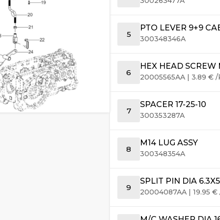
300263477A
PTO LEVER 9+9 CA
5
300348346A
HEX HEAD SCREW M
6
20005565AA
|
3.89
€
/
SPACER 17-25-10
7
300353287A
M14 LUG ASSY
8
300348354A
SPLIT PIN DIA 6.3X
9
20004087AA
|
19.95
€
M/C WASHER DIA 1