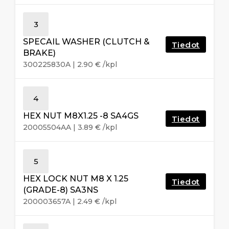
3
SPECAIL WASHER (CLUTCH &
Tiedot
BRAKE)
300225830A
|
2.90
€
/kpl
4
HEX NUT M8X1.25 -8 SA4GS
Tiedot
20005504AA
|
3.89
€
/kpl
5
HEX LOCK NUT M8 X 1.25
Tiedot
(GRADE-8) SA3NS
200003657A
|
2.49
€
/kpl