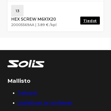
13
HEX SCREW M6X1X20
Tiedot
20005569AA
|
3.89
€
/kpl
Mallisto
Traktorit
Lisälaitteet ja tarvikkeet