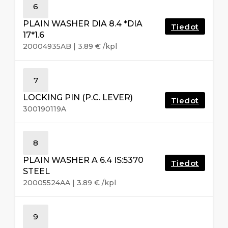
6
PLAIN WASHER DIA 8.4 *DIA
Tiedot
17*1.6
20004935AB
|
3.89
€
/kpl
7
LOCKING PIN (P.C. LEVER)
Tiedot
300190119A
8
PLAIN WASHER A 6.4 IS:5370
Tiedot
STEEL
20005524AA
|
3.89
€
/kpl
9