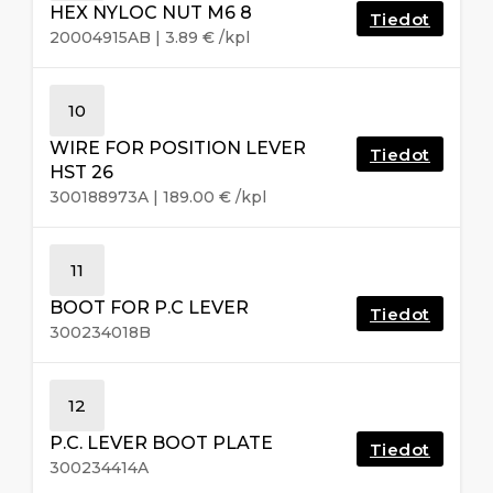
HEX NYLOC NUT M6 8
Tiedot
20004915AB
|
3.89
€
/kpl
10
WIRE FOR POSITION LEVER
Tiedot
HST 26
300188973A
|
189.00
€
/kpl
11
BOOT FOR P.C LEVER
Tiedot
300234018B
12
P.C. LEVER BOOT PLATE
Tiedot
300234414A