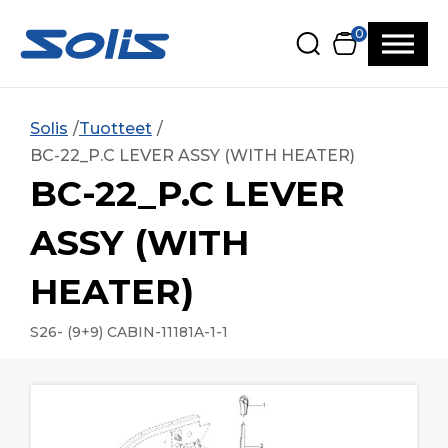
Siirry pääsisältöön
Siirry alatunnisteeseen
0
Solis
Tuotteet
BC-22_P.C LEVER ASSY (WITH HEATER)
BC-22_P.C LEVER
ASSY (WITH
HEATER)
S26- (9+9) CABIN-11181A-1-1