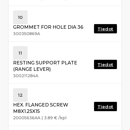
10
GROMMET FOR HOLE DIA 36
Tiedot
300350869A
11
RESTING SUPPORT PLATE
Tiedot
(RANGE LEVER)
300211284A
12
HEX. FLANGED SCREW
Tiedot
M8X1.25X15
20005636AA
|
3.89
€
/kpl