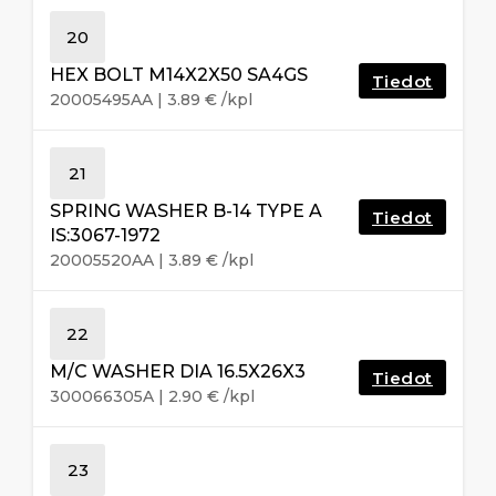
20
HEX BOLT M14X2X50 SA4GS
Tiedot
20005495AA
|
3.89
€
/kpl
21
SPRING WASHER B-14 TYPE A
Tiedot
IS:3067-1972
20005520AA
|
3.89
€
/kpl
22
M/C WASHER DIA 16.5X26X3
Tiedot
300066305A
|
2.90
€
/kpl
23