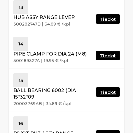
13
HUB ASSY RANGE LEVER
Tiedot
300282747B
|
34.89
€
/kpl
14
PIPE CLAMP FOR DIA 24 (M8)
Tiedot
300189327A
|
19.95
€
/kpl
15
BALL BEARING 6002 (DIA
Tiedot
15*32*09
20003769AB
|
34.89
€
/kpl
16