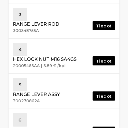
3
RANGE LEVER ROD
Tiedot
300348755A
4
HEX LOCK NUT M16 SA4GS
Tiedot
20005463AA
|
3.89
€
/kpl
5
RANGE LEVER ASSY
Tiedot
300270862A
6