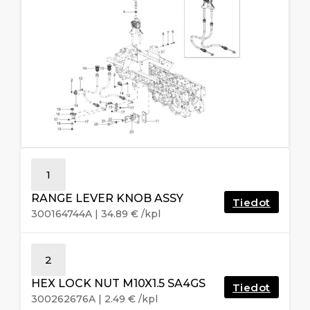
1
RANGE LEVER KNOB ASSY
Tiedot
300164744A
|
34.89
€
/kpl
2
HEX LOCK NUT M10X1.5 SA4GS
Tiedot
300262676A
|
2.49
€
/kpl