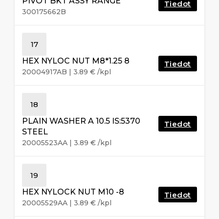
PIVOT BKT ASSY RANGE
Tiedot
300175662B
17
HEX NYLOC NUT M8*1.25 8
Tiedot
20004917AB
|
3.89
€
/kpl
18
PLAIN WASHER A 10.5 IS:5370
Tiedot
STEEL
20005523AA
|
3.89
€
/kpl
19
HEX NYLOCK NUT M10 -8
Tiedot
20005529AA
|
3.89
€
/kpl