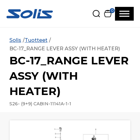
Siirry pääsisältöön
Siirry alatunnisteeseen
0
Solis
Tuotteet
BC-17_RANGE LEVER ASSY (WITH HEATER)
BC-17_RANGE LEVER
ASSY (WITH
HEATER)
S26- (9+9) CABIN-11141A-1-1