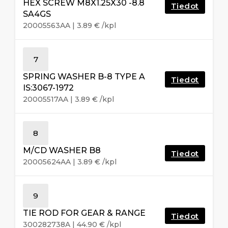
HEX SCREW M8X1.25X30 -8.8
Tiedot
SA4GS
20005563AA
|
3.89
€
/kpl
7
SPRING WASHER B-8 TYPE A
Tiedot
IS:3067-1972
20005517AA
|
3.89
€
/kpl
8
M/CD WASHER B8
Tiedot
20005624AA
|
3.89
€
/kpl
9
TIE ROD FOR GEAR & RANGE
Tiedot
300282738A
|
44.90
€
/kpl