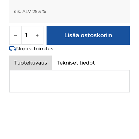
sis. ALV 25,5 %
BALL 8 DIA GRADE 20 IS:2898 määrä
Lisää ostoskoriin
Nopea toimitus
Tuotekuvaus
Tekniset tiedot