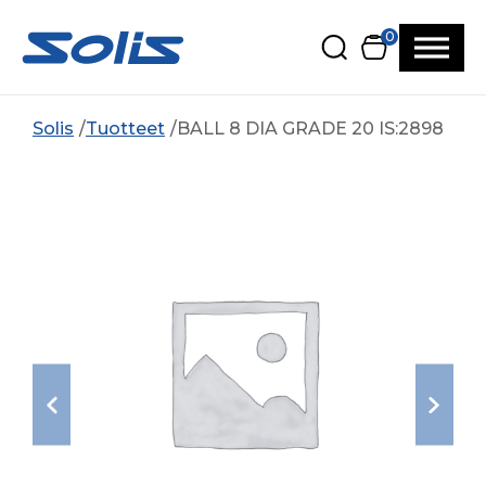
Siirry pääsisältöön
Siirry alatunnisteeseen
0
Solis
Tuotteet
BALL 8 DIA GRADE 20 IS:2898