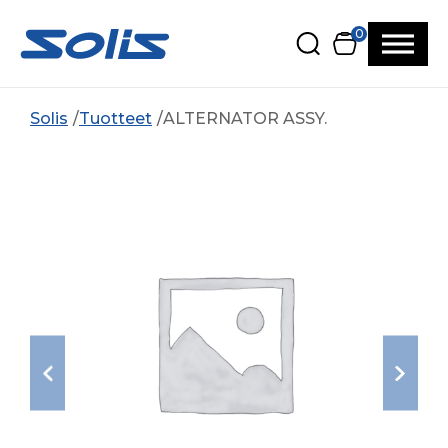
Siirry pääsisältöön
Siirry alatunnisteeseen
0
Solis
Tuotteet
ALTERNATOR ASSY.