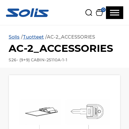
Siirry pääsisältöön
Siirry alatunnisteeseen
0
Solis
Tuotteet
AC-2_ACCESSORIES
AC-2_ACCESSORIES
S26- (9+9) CABIN-25110A-1-1