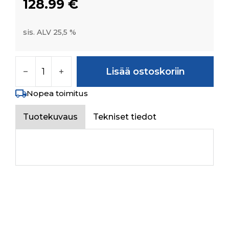
128.99
€
sis. ALV 25,5 %
3 CYL STAGE V FOOT STEP ASSY LH määrä
Lisää ostoskoriin
Nopea toimitus
Tuotekuvaus
Tekniset tiedot