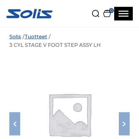
Siirry pääsisältöön
Siirry alatunnisteeseen
0
Solis
Tuotteet
3 CYL STAGE V FOOT STEP ASSY LH