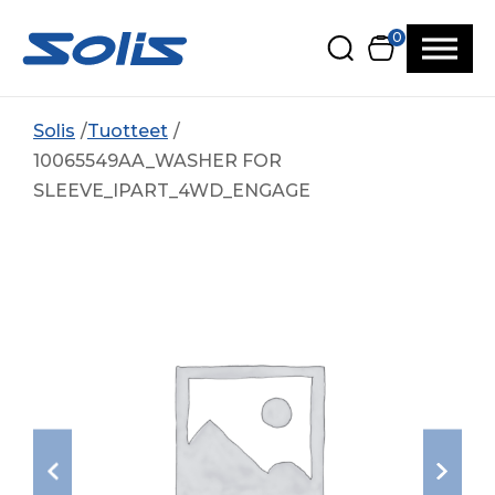
Siirry pääsisältöön
Siirry alatunnisteeseen
0
Solis
Tuotteet
10065549AA_WASHER FOR
SLEEVE_IPART_4WD_ENGAGE