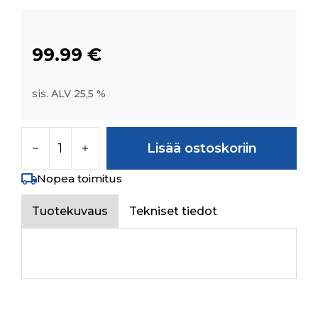
99.99
€
sis. ALV 25,5 %
10065549AA_WASHER FOR SLEEVE_IPART_4
Lisää ostoskoriin
Nopea toimitus
Tuotekuvaus
Tekniset tiedot