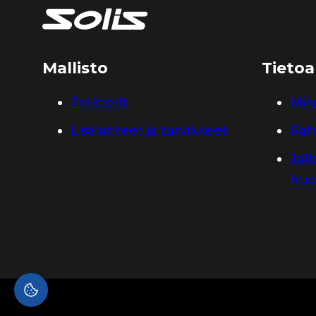
Mallisto
Tietoa
Traktorit
Miks
Lisälaitteet ja tarvikkeet
Rah
Jäl
huo
Evästeasetukset