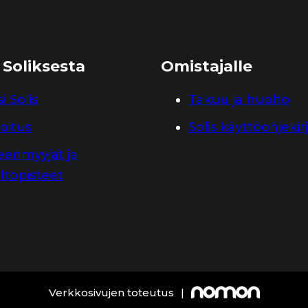
 Soliksesta
Omistajalle
i Solis
Takuu ja huolto
oitus
Solis käyttöohjekir
leenmyyjät ja
ltopisteet
Verkkosivujen toteutus
|