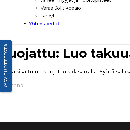
Jälleenmyyjät ja huoltopisteet
Varaa Solis koeajo
Jämyt
Yhteystiedot
KYSY TUOTTEESTA
Suojattu: Luo tak
Tämä sisältö on suojattu salasanalla. Syötä salas
Salasana: