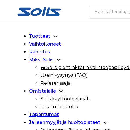
Siirry pääsisältöön
Siirry alatunnisteeseen
Haku
Tuotteet
Vaihtokoneet
Rahoitus
Miksi Solis
🚜 Solis-pientraktorin valintaopas: Löydä
Usein kysyttyä (FAQ)
Referenssejä
Omistajalle
Solis käyttöohjekirjat
Takuu ja huolto
Tapahtumat
Jälleenmyyjät ja huoltopisteet