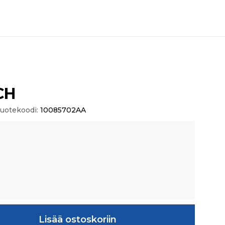
CH
uotekoodi:
10085702AA
ä
Lisää ostoskoriin