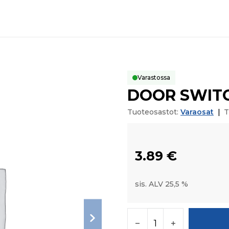
Varastossa
DOOR SWIT
Tuoteosastot:
Varaosat
|
T
3.89
€
sis. ALV 25,5 %
DOOR SWITCH määr