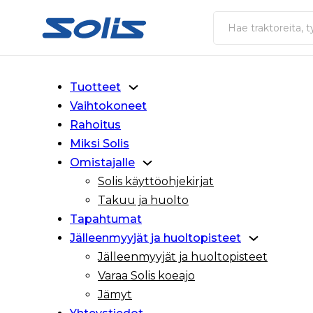
Siirry pääsisältöön
Siirry alatunnisteeseen
Haku
Tuotteet
Vaihtokoneet
Rahoitus
Miksi Solis
Omistajalle
Solis käyttöohjekirjat
Takuu ja huolto
Tapahtumat
Jälleenmyyjät ja huoltopisteet
Jälleenmyyjät ja huoltopisteet
Varaa Solis koeajo
Jämyt