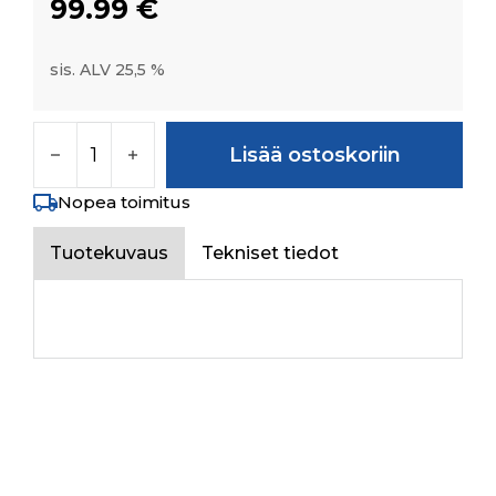
99.99
€
sis. ALV 25,5 %
BRAKE LIGHT SWITCH WITH NC-NO CONTACT
Lisää ostoskoriin
Nopea toimitus
Tuotekuvaus
Tekniset tiedot